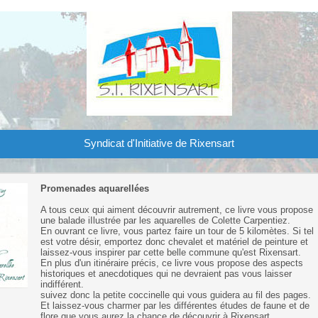
Syndicat d'Initiative de Rixensart
Promenades aquarellées
A tous ceux qui aiment découvrir autrement, ce livre vous propose
une balade iIlustrée par les aquarelles de Colette Carpentiez.
En ouvrant ce livre, vous partez faire un tour de 5 kilomètes. Si tel
est votre désir, emportez donc chevalet et matériel de peinture et
laissez-vous inspirer par cette belle commune qu'est Rixensart.
En plus d'un itinéraire précis, ce livre vous propose des aspects
historiques et anecdotiques qui ne devraient pas vous laisser
indifférent.
suivez donc la petite coccinelle qui vous guidera au fil des pages.
Et laissez-vous charmer par les différentes études de faune et de
flore que vous aurez la chance de découvrir à Rixensart.